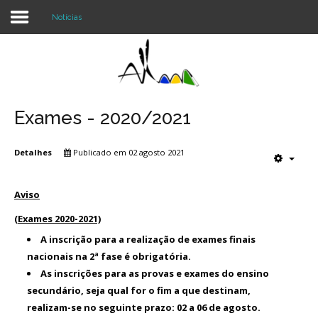
Notícias
Login
Register
Exames - 2020/2021
Detalhes
Publicado em 02 agosto 2021
Agrupamento
Alunos e Pais
Aviso
(Exames 2020-2021)
Oferta
A inscrição para a realização de exames finais
Notícias
nacionais na 2ª fase é obrigatória.
As inscrições para as provas e exames do ensino
Projetos
secundário, seja qual for o fim a que destinam,
realizam-se no seguinte prazo: 02 a 06 de agosto.
Contactos