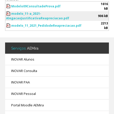
1616
Modelo09ConsultadeProva.pdf
kB
modelo_11-a_2021-
906 kB
AlegacaoJustificativaReapreciacao.pdf
2213
modelo_11_2021_PedidodeReapreciacao.pdf
kB
Serviços
AEMira
INOVAR Alunos
INOVAR Consulta
INOVAR PAA
INOVAR Pessoal
Portal Moodle AEMira