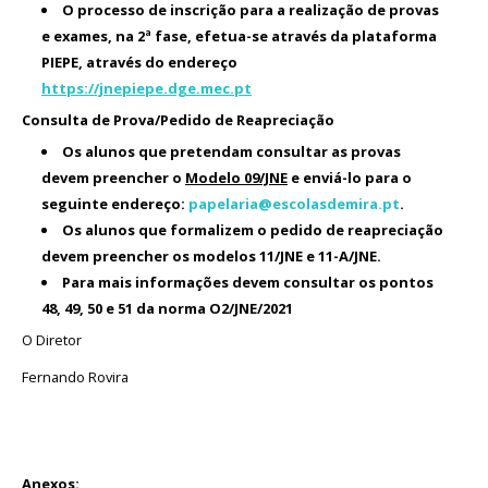
O processo de inscrição para a realização de provas
Avaliação
e exames, na 2ª fase, efetua-se através da plataforma
PIEPE, através do endereço
https://jnepiepe.dge.mec.pt
Consulta de Prova/Pedido de Reapreciação
Os alunos que pretendam consultar as provas
devem preencher o
Modelo 09/JNE
e enviá-lo para o
seguinte endereço:
papelaria@escolasdemira.pt
.
Os alunos que formalizem o pedido de reapreciação
devem preencher os modelos 11/JNE e 11-A/JNE.
Para mais informações devem consultar os pontos
48, 49, 50 e 51 da norma O2/JNE/2021
O Diretor
Fernando Rovira
Anexos: