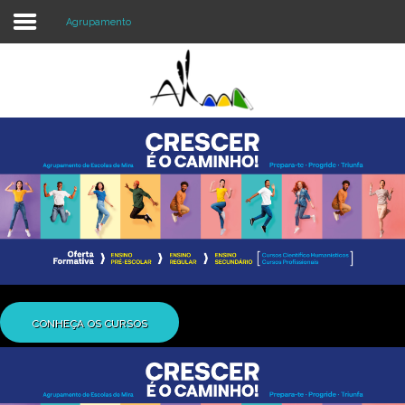
Agrupamento
Login
Register
Agrupamento
Alunos e Pais
Oferta
Notícias
CONHEÇA OS CURSOS
Projetos
Contactos