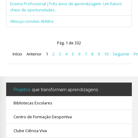
Ensino Profissional |Três anos de aprendizagem. Um futuro
cheio de oportunidades.
Almoço-convívio AEMira
Pág. 1 de 332
Início
Anterior
1
2
3
4
5
6
7
8
9
10
Seguinte
Fi
Projetos
que transformam aprendizagens
Bibliotecas Escolares
Centro de Formação Desportiva
Clube Ciência Viva