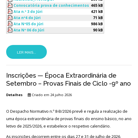
Convocatória prova de conhecimentos
465 kB
Ata n.º 3 do Júri
421 kB
Ata nº4 do Júri
71 kB
Ata Nº05 do júri
986 kB
Ata Nº 06 do Júri
90 kB
LER MAIS...
Inscrições — Época Extraordinária de
Setembro – Provas Finais de Ciclo -9º ano
Detalhes
Criado em 24 julho 2026
O Despacho Normativo n.º 8-B/2026 prevê e regula a realização de
uma época extraordinária de provas finais do ensino básico, no ano
letivo de 2025/2026, e estabelece o respetivo calendário.
As inscrições decorrem entre os dias 27 e 31 de julho de 2026,