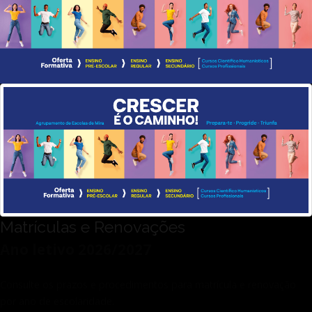
Avaliação
Matrículas e Renovações
Ano letivo 2026/2027
Consulte os prazos e procedimentos para matrícula e renovação
por ano de escolaridade.