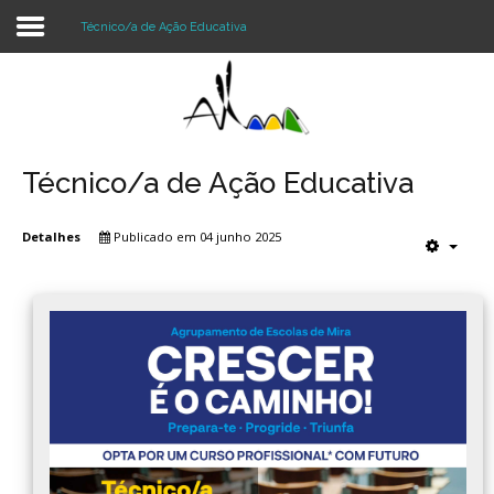
Técnico/a de Ação Educativa
Login
Register
Técnico/a de Ação Educativa
Detalhes
Publicado em 04 junho 2025
Agrupamento
Alunos e Pais
Oferta
Notícias
Projetos
Contactos