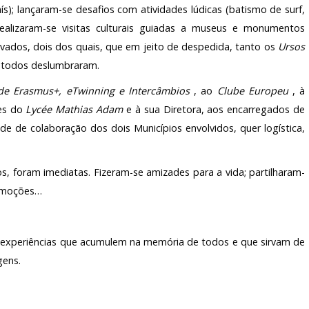
); lançaram-se desafios com atividades lúdicas (batismo de surf,
ealizaram-se visitas culturais guiadas a museus e monumentos
rivados, dois dos quais, que em jeito de despedida, tanto os
Ursos
 todos deslumbraram.
de Erasmus+, eTwinning e Intercâmbios
, ao
Clube Europeu
, à
res do
Lycée Mathias Adam
e à sua Diretora, aos encarregados de
de de colaboração dos dois Municípios envolvidos, quer logística,
s, foram imediatas. Fizeram-se amizades para a vida; partilharam-
e emoções…
r experiências que acumulem na memória de todos e que sirvam de
gens.