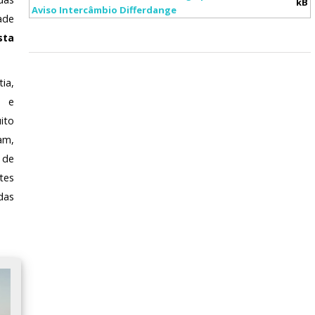
kB
Aviso Intercâmbio Differdange
ade
sta
ia,
o e
ito
am,
 de
tes
das