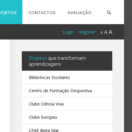
ROJETOS
CONTACTOS
AVALIAÇÃO
A
A
Login
Register
A
Projetos
que transformam
aprendizagens
Bibliotecas Escolares
Centro de Formação Desportiva
Clube Ciência Viva
Clube Europeu
CFAE Beira Mar