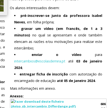
Os alunos interessados devem:
pré-inscrever-se junto da professora Isabel
nos
Neves
, em folha própria;
nco
gravar um vídeo (em francês, de 1 a 3
tar
minutos)
no qual se apresentam e onde também
 do
elencam as razões e/ou motivações para realizar este
, a
intercâmbio;
 um
enviar o vídeo
para
 do
intercambios@escolasdemira.pt
até
03 de janeiro
cia
2024
;
entregar ficha de inscrição
com autorização do
encarregado de educação
até 05 de janeiro 2024
.
ior
 os
Mais informações em anexo.
 as
Anexos:
 de
606
das