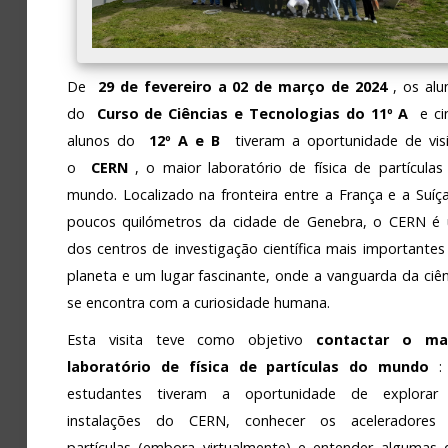
De
29 de fevereiro a 02 de março de 2024
, os alu
do
Curso de Ciências e Tecnologias do 11º A
e ci
alunos do
12º A e B
tiveram a oportunidade de visi
o
CERN
, o maior laboratório de física de partículas
mundo. Localizado na fronteira entre a França e a Suíça
poucos quilómetros da cidade de Genebra, o CERN é
dos centros de investigação científica mais importantes
planeta e um lugar fascinante, onde a vanguarda da ciên
se encontra com a curiosidade humana.
Esta visita teve como objetivo
contactar o ma
laboratório de física de partículas do mundo
:
estudantes tiveram a oportunidade de explorar
instalações do CERN, conhecer os aceleradores
partículas (embora virtualmente) e entender algumas 