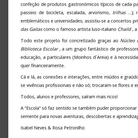
confeção de produtos gastronómicos típicos de cada país
passeio de bicicleta, escalada, arvorismo,
trilhas
…); r
emblemáticos e universidades; assistiu-se a concertos p
das Gaitas
como o famoso artista luso-italiano
Chaild
, a
Todo este projeto foi concretizado graças ao
Núcleo 
Biblioteca Escolar
, a um grupo fantástico de professo
educação, a particulares (Moinhos d´Areia) e à necessida
quer financeiramente.
Cá e lá, as conexões e interações, entre miúdos e graúdo
se vivências profissionais e não só; trocaram-se flores 
Todos, alunos e professores, saíram mais ricos!
A “Escola” só faz sentido se também puder proporciona
semente para novas aventuras, descobertas e aprendiza
Isabel Neves & Rosa Petronilho