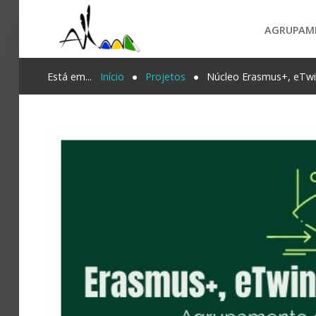
AGRUPAM
Login
Está em...
Início
Projetos
Núcleo Erasmus+, eTwi
Register
Agrupamento
PESQUISA...
Alunos e Pais
Oferta
Notícias
Projetos
Contactos