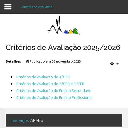
Critérios de Avaliação
Login
Register
Critérios de Avaliação 2025/2026
Detalhes
Publicado em 05 novembro 2025
Agrupamento
Alunos e Pais
Critérios de Avaliação do 1.ºCEB
Critérios de Avaliação do 2.ºCEB e 3.ºCEB
Oferta
Critérios de Avaliação do Ensino Secundário
Critérios de Avaliação do Ensino Profissional
Notícias
Projetos
Serviços
AEMira
Contactos