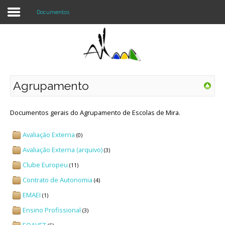
Documentos
Login
Register
Agrupamento
Agrupamento
Documentos gerais do Agrupamento de Escolas de Mira.
Alunos e Pais
Avaliação Externa
(0)
Avaliação Externa (arquivo)
(3)
Oferta
Clube Europeu
(11)
Notícias
Contrato de Autonomia
(4)
EMAEI
(1)
Projetos
Ensino Profissional
(3)
Contactos