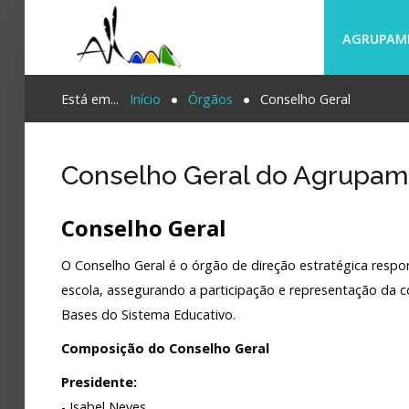
AGRUPAM
Login
Está em...
Início
Órgãos
Conselho Geral
Register
Conselho Geral do Agrupame
Agrupamento
Conselho Geral
PESQUISA...
Alunos e Pais
O Conselho Geral é o órgão de direção estratégica respon
Oferta
escola, assegurando a participação e representação da c
Bases do Sistema Educativo.
Notícias
Composição do Conselho Geral
Projetos
Presidente:
Contactos
- Isabel Neves