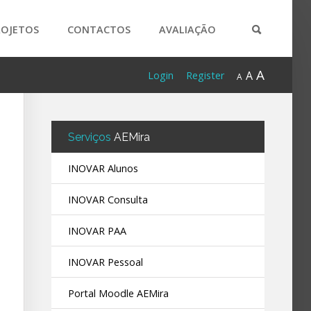
ROJETOS
CONTACTOS
AVALIAÇÃO
A
A
Login
Register
A
Serviços
AEMira
INOVAR Alunos
INOVAR Consulta
INOVAR PAA
INOVAR Pessoal
Portal Moodle AEMira