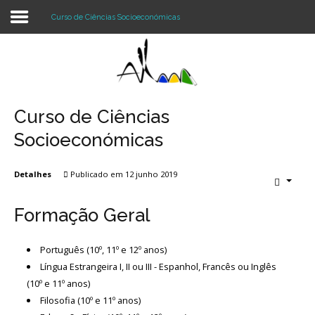
Curso de Ciências Socioeconómicas
Login
Register
Curso de Ciências
Socioeconómicas
Agrupamento
Detalhes
Publicado em 12 junho 2019
Alunos e Pais
Formação Geral
Oferta
Notícias
Português (10º, 11º e 12º anos)
Língua Estrangeira I, II ou III - Espanhol, Francês ou Inglês
Projetos
(10º e 11º anos)
Filosofia (10º e 11º anos)
Contactos