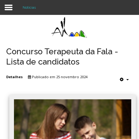
Notícias
Login
Register
Concurso Terapeuta da Fala -
Lista de candidatos
Agrupamento
Detalhes
Publicado em 25 novembro 2024
Alunos e Pais
Oferta
Notícias
Projetos
Contactos