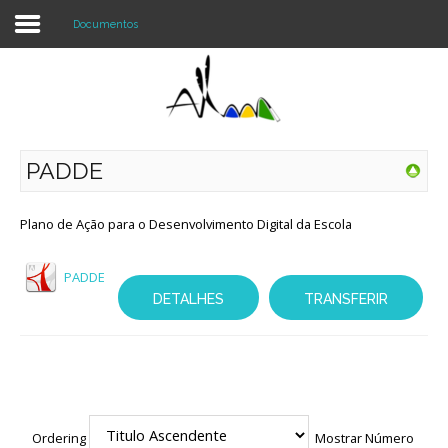
Documentos
Login
Register
PADDE
Agrupamento
Plano de Ação para o Desenvolvimento Digital da Escola
Alunos e Pais
PADDE
DETALHES
TRANSFERIR
Oferta
Notícias
Projetos
Contactos
Ordering
Mostrar Número