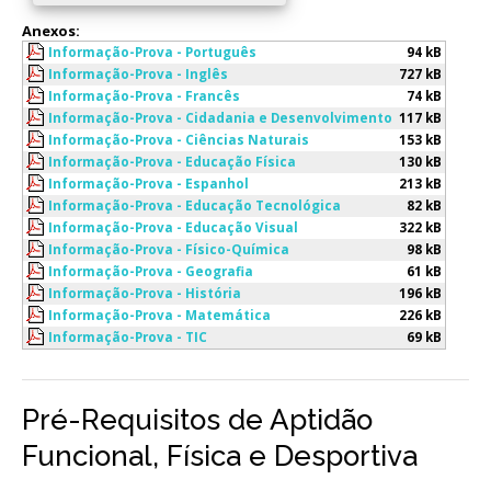
Anexos:
Informação-Prova - Português
94 kB
Informação-Prova - Inglês
727 kB
Informação-Prova - Francês
74 kB
Informação-Prova - Cidadania e Desenvolvimento
117 kB
Informação-Prova - Ciências Naturais
153 kB
Informação-Prova - Educação Física
130 kB
Informação-Prova - Espanhol
213 kB
Informação-Prova - Educação Tecnológica
82 kB
Informação-Prova - Educação Visual
322 kB
Informação-Prova - Físico-Química
98 kB
Informação-Prova - Geografia
61 kB
Informação-Prova - História
196 kB
Informação-Prova - Matemática
226 kB
Informação-Prova - TIC
69 kB
Pré-Requisitos de Aptidão
Funcional, Física e Desportiva