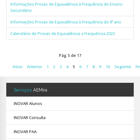
Informações Provas de Equivalência à Frequência do Ensino
Secundário
Informações Provas de Equivalência à Frequência do 9º ano
Calendário de Provas de Equivalência a Frequência 2023
Pág. 5 de 17
Início
Anterior
1
2
3
4
5
6
7
8
9
10
Seguinte
Fi
Serviços
AEMira
INOVAR Alunos
INOVAR Consulta
INOVAR PAA