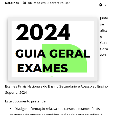
Detalhes
Publicado em 23 fevereiro 2024
Junto
se
afixa
o
Guia
Geral
dos
Exames Finais Nacionais do Ensino Secundário e Acesso ao Ensino
Superior 2024.
Este documento pretende:
Divulgar informação relativa aos cursos e exames finais
nacionais do ensino secundário, incluindo a que se refere à