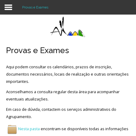
Provas e Exames
Login
Register
Provas e Exames
Aqui podem consultar os calendários, prazos de inscrição,
Agrupamento
documentos necessários, locais de realização e outras orientações
Alunos e Pais
importantes.
Aconselhamos a consulta regular desta área para acompanhar
Oferta
eventuais atualizações.
Notícias
Em caso de dúvida, contactem os serviços administrativos do
Agrupamento.
Projetos
Nesta pasta
encontram-se disponíveis todas as informações
Contactos