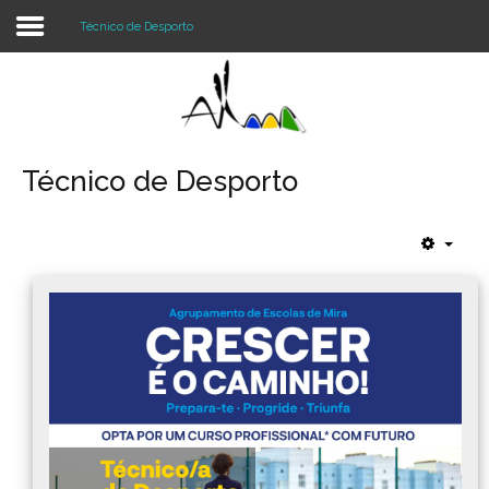
Técnico de Desporto
Login
Register
Técnico de Desporto
Agrupamento
Alunos e Pais
Oferta
Notícias
Projetos
Contactos