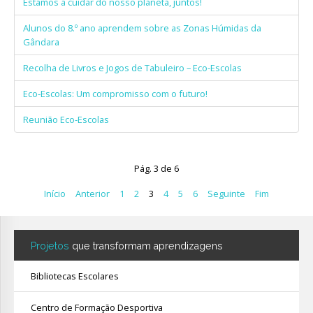
Estamos a cuidar do nosso planeta, juntos!
Alunos do 8.º ano aprendem sobre as Zonas Húmidas da
Gândara
Recolha de Livros e Jogos de Tabuleiro – Eco-Escolas
Eco-Escolas: Um compromisso com o futuro!
Reunião Eco-Escolas
Pág. 3 de 6
Início
Anterior
1
2
3
4
5
6
Seguinte
Fim
Projetos
que transformam aprendizagens
Bibliotecas Escolares
Centro de Formação Desportiva