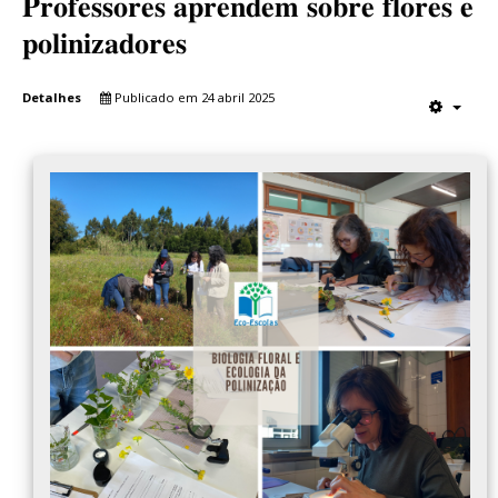
𝐏𝐫𝐨𝐟𝐞𝐬𝐬𝐨𝐫𝐞𝐬 𝐚𝐩𝐫𝐞𝐧𝐝𝐞𝐦 𝐬𝐨𝐛𝐫𝐞 𝐟𝐥𝐨𝐫𝐞𝐬 𝐞
𝐩𝐨𝐥𝐢𝐧𝐢𝐳𝐚𝐝𝐨𝐫𝐞𝐬
Detalhes
Publicado em 24 abril 2025