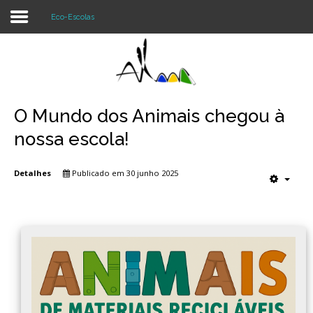
Eco-Escolas
Login
Register
O Mundo dos Animais chegou à
nossa escola!
Agrupamento
Detalhes
Publicado em 30 junho 2025
Alunos e Pais
Oferta
Notícias
Projetos
Contactos