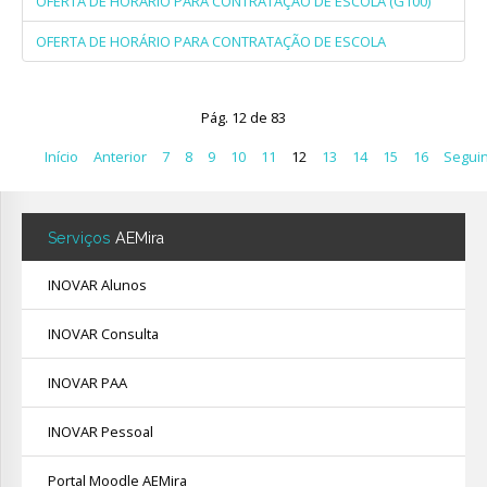
OFERTA DE HORÁRIO PARA CONTRATAÇÃO DE ESCOLA (G100)
OFERTA DE HORÁRIO PARA CONTRATAÇÃO DE ESCOLA
Pág. 12 de 83
Início
Anterior
7
8
9
10
11
12
13
14
15
16
Segui
Serviços
AEMira
INOVAR Alunos
INOVAR Consulta
INOVAR PAA
INOVAR Pessoal
Portal Moodle AEMira