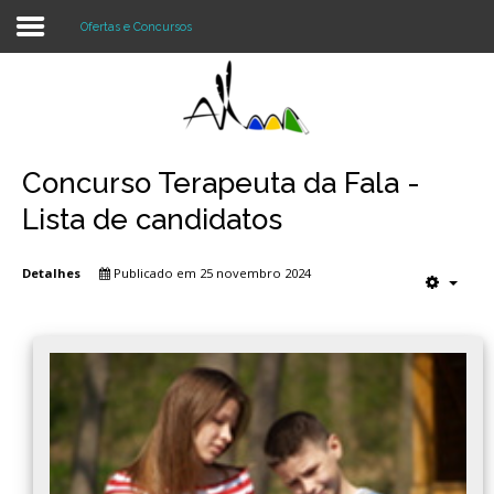
Ofertas e Concursos
Login
Register
Concurso Terapeuta da Fala -
Lista de candidatos
Agrupamento
Detalhes
Publicado em 25 novembro 2024
Alunos e Pais
Oferta
Notícias
Projetos
Contactos