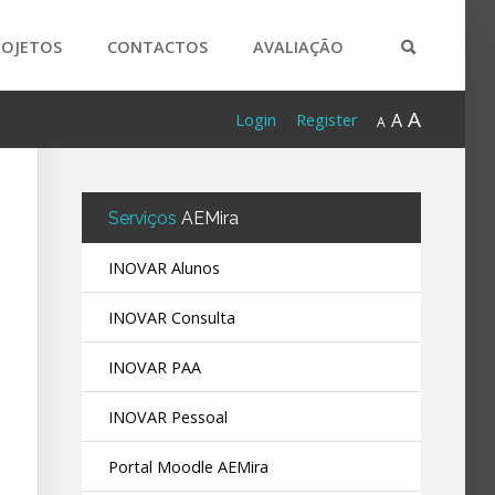
ROJETOS
CONTACTOS
AVALIAÇÃO
A
A
Login
Register
A
Serviços
AEMira
INOVAR Alunos
INOVAR Consulta
INOVAR PAA
INOVAR Pessoal
Portal Moodle AEMira