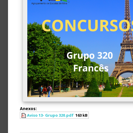
Avaliação
Anexos:
Aviso 13- Grupo 320.pdf
163 kB