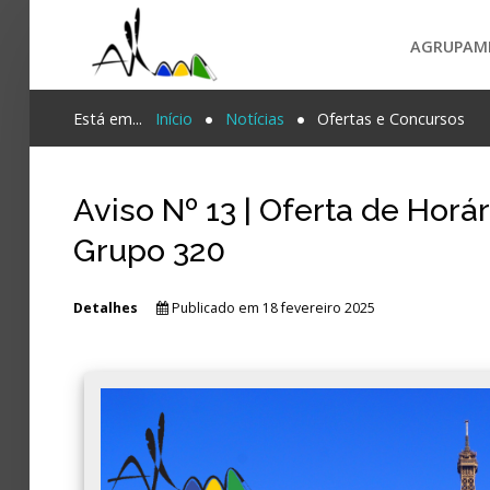
AGRUPAM
Login
Está em...
Início
Notícias
Ofertas e Concursos
Register
Aviso Nº 13 | Oferta de Horá
Grupo 320
Agrupamento
PESQUISA...
Alunos e Pais
Detalhes
Publicado em 18 fevereiro 2025
Oferta
Notícias
Projetos
Contactos