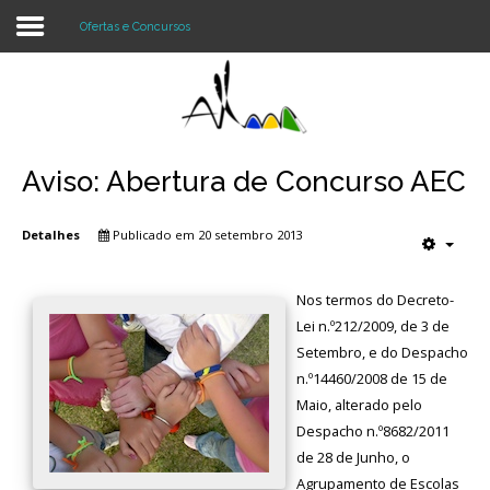
Ofertas e Concursos
Login
Register
Aviso: Abertura de Concurso AEC
Detalhes
Publicado em 20 setembro 2013
Agrupamento
Alunos e Pais
Nos termos do Decreto-
Lei n.º212/2009, de 3 de
Oferta
Setembro, e do Despacho
n.º14460/2008 de 15 de
Notícias
Maio, alterado pelo
Projetos
Despacho n.º8682/2011
de 28 de Junho, o
Contactos
Agrupamento de Escolas