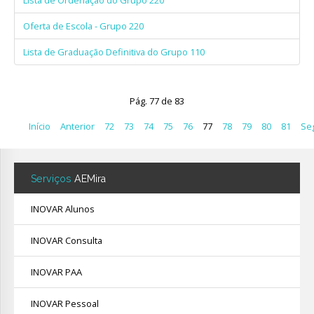
Lista de Ordenação do Grupo 220
Oferta de Escola - Grupo 220
Lista de Graduação Definitiva do Grupo 110
Pág. 77 de 83
Início
Anterior
72
73
74
75
76
77
78
79
80
81
Se
Serviços
AEMira
INOVAR Alunos
INOVAR Consulta
INOVAR PAA
INOVAR Pessoal