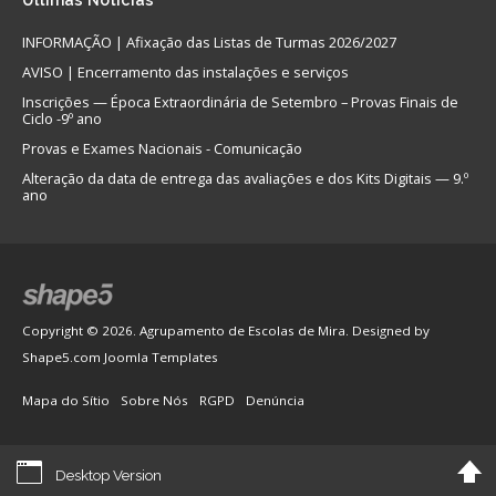
Últimas
Notícias
INFORMAÇÃO | Afixação das Listas de Turmas 2026/2027
AVISO | Encerramento das instalações e serviços
Inscrições — Época Extraordinária de Setembro – Provas Finais de
Ciclo -9º ano
Provas e Exames Nacionais - Comunicação
Alteração da data de entrega das avaliações e dos Kits Digitais — 9.º
ano
Copyright © 2026. Agrupamento de Escolas de Mira. Designed by
Shape5.com
Joomla Templates
Mapa do Sítio
Sobre Nós
RGPD
Denúncia
Desktop Version