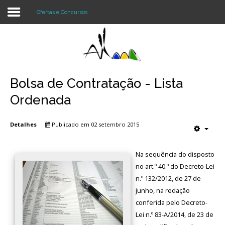
Ofertas e Concursos
Login
Register
Bolsa de Contratação - Lista
Ordenada
Agrupamento
Detalhes
Publicado em 02 setembro 2015
Alunos e Pais
Na sequência do disposto
Oferta
no art.º 40.º do Decreto-Lei
Notícias
n.º 132/2012, de 27 de
junho, na redação
Projetos
conferida pelo Decreto-
Lei n.º 83-A/2014, de 23 de
Contactos