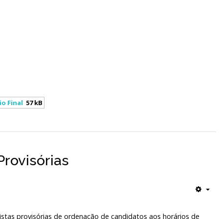
ão Final
57 kB
Provisórias
listas provisórias de ordenação de candidatos aos horários de