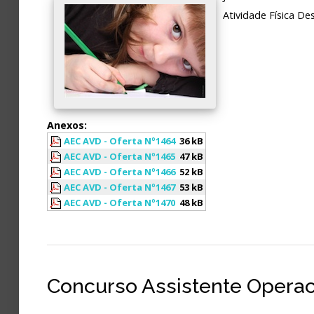
Atividade Física De
Anexos:
AEC AVD - Oferta Nº1464
36 kB
AEC AVD - Oferta Nº1465
47 kB
AEC AVD - Oferta Nº1466
52 kB
AEC AVD - Oferta Nº1467
53 kB
AEC AVD - Oferta Nº1470
48 kB
Concurso Assistente Operac