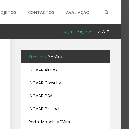
ROJETOS
CONTACTOS
AVALIAÇÃO
A
A
Login
Register
A
Serviços
AEMira
INOVAR Alunos
INOVAR Consulta
INOVAR PAA
INOVAR Pessoal
Portal Moodle AEMira