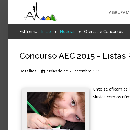
AGRUPAM
Login
Está em...
Início
Notícias
Ofertas e Concursos
Register
Concurso AEC 2015 - Listas 
Agrupamento
Detalhes
Publicado em 23 setembro 2015
PESQUISA...
Alunos e Pais
Junto se afixam as 
Oferta
Música com os núme
Notícias
Projetos
Contactos