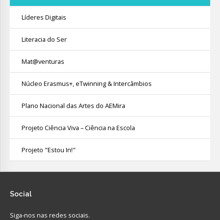
Líderes Digitais
Literacia do Ser
Mat@venturas
Núcleo Erasmus+, eTwinning & Intercâmbios
Plano Nacional das Artes do AEMira
Projeto Ciência Viva – Ciência na Escola
Projeto "Estou In!"
Social
Siga-nos nas redes sociais.