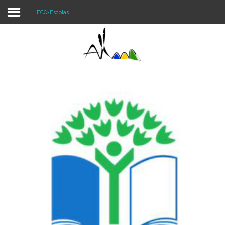
ECO-Escolas
Login
Register
Agrupamento
Alunos e Pais
Oferta
Notícias
Projetos
Contactos