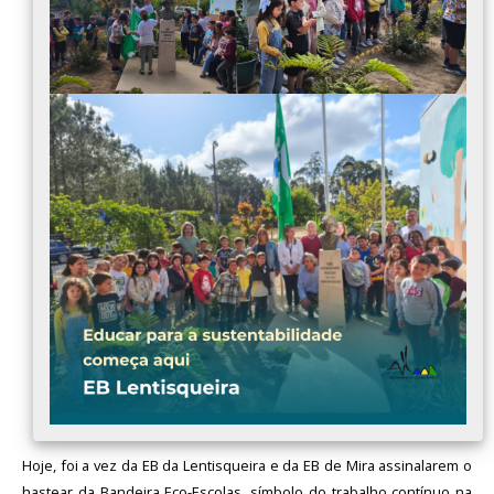
Hoje, foi a vez da EB da Lentisqueira e da EB de Mira assinalarem o
hastear da Bandeira Eco-Escolas, símbolo do trabalho contínuo na