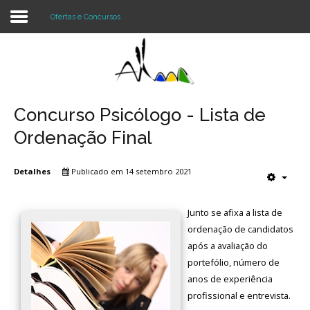
Ofertas e Concursos
Login
Register
Concurso Psicólogo - Lista de
Ordenação Final
Agrupamento
Detalhes
Publicado em 14 setembro 2021
Alunos e Pais
Junto se afixa a lista de
Oferta
ordenação de candidatos
Notícias
após a avaliação do
portefólio, número de
Projetos
anos de experiência
profissional e entrevista.
Contactos