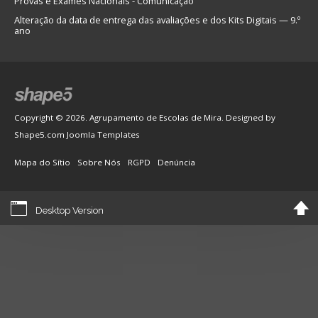
Provas e Exames Nacionais - Comunicação
Alteração da data de entrega das avaliações e dos Kits Digitais — 9.º
ano
Copyright © 2026. Agrupamento de Escolas de Mira. Designed by
Shape5.com
Joomla Templates
Mapa do Sítio
Sobre Nós
RGPD
Denúncia
Desktop Version