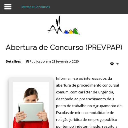
Ofertas e Concursos
Login
Register
Abertura de Concurso (PREVPAP)
Detalhes
Publicado em 21 fevereiro 2020
Agrupamento
Alunos e Pais
Informam-se os interessados da
abertura de procedimento concursal
Oferta
comum, com carácter de urgência,
destinado ao preenchimento de 1
Notícias
posto de trabalho no Agrupamento de
Projetos
Escolas de mira na modalidade de
relação jurídica de emprego público
Contactos
por tempo indeterminado, restrito a