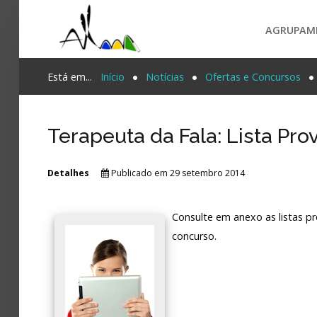
AGRUPAM
Login
Está em...
Início
Notícias
Ofertas e Concursos
Register
Terapeuta da Fala: Lista Pr
Agrupamento
Detalhes
Publicado em 29 setembro 2014
PESQUISA...
Alunos e Pais
Consulte em anexo as listas p
Oferta
concurso.
Notícias
Projetos
Contactos