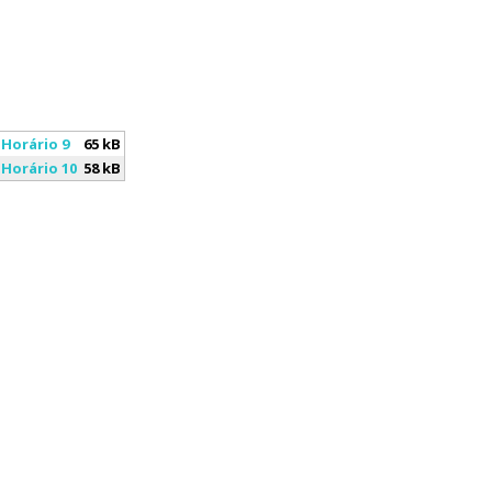
 Horário 9
65 kB
 Horário 10
58 kB