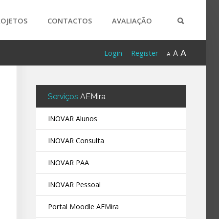
ROJETOS
CONTACTOS
AVALIAÇÃO
A
A
Login
Register
A
Serviços
AEMira
INOVAR Alunos
INOVAR Consulta
INOVAR PAA
INOVAR Pessoal
Portal Moodle AEMira