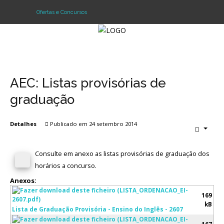
Ofertas e Concursos
Login
Register
AEC: Listas provisórias de
graduação
Agrupamento
Detalhes
Publicado em 24 setembro 2014
Alunos e Pais
Consulte em anexo as listas provisórias de graduação dos
Oferta
horários a concurso.
Notícias
Anexos:
169
Projetos
kB
Lista de Graduação Provisória - Ensino do Inglês - 2607
Contactos