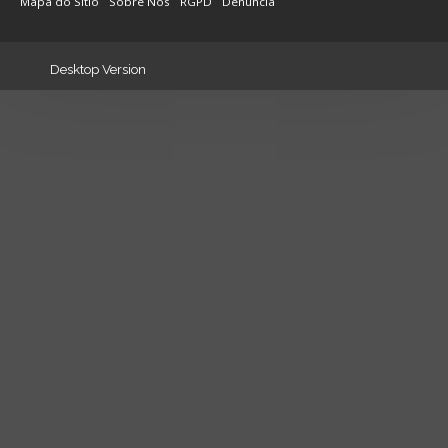
Mapa do Sítio
Sobre Nós
RGPD
Denúncia
Desktop Version