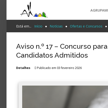
AGRUPAM
Login
Está em...
Início
Notícias
Ofertas e Concursos
Register
Aviso n.º 17 – Concurso para
Candidatos Admitidos
Agrupamento
PESQUISA...
Alunos e Pais
Detalhes
Publicado em 03 fevereiro 2026
Oferta
Notícias
Projetos
Contactos