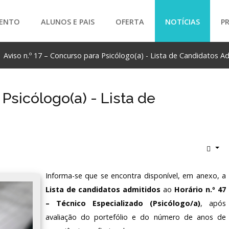
ENTO
ALUNOS E PAIS
OFERTA
NOTÍCIAS
P
Aviso n.º 17 – Concurso para Psicólogo(a) - Lista de Candidatos A
SEARCH
 Psicólogo(a) - Lista de
Informa-se que se encontra disponível, em anexo, a
Lista de candidatos admitidos
ao
Horário n.º 47
– Técnico Especializado (Psicólogo/a)
, após
avaliação do portefólio e do número de anos de