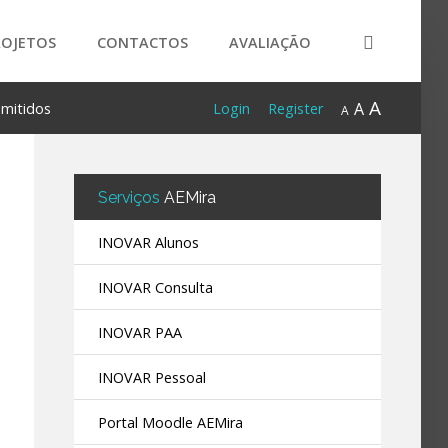
ROJETOS
CONTACTOS
AVALIAÇÃO
A
A
dmitidos
Login
Register
A
Serviços
AEMira
INOVAR Alunos
INOVAR Consulta
INOVAR PAA
INOVAR Pessoal
Portal Moodle AEMira