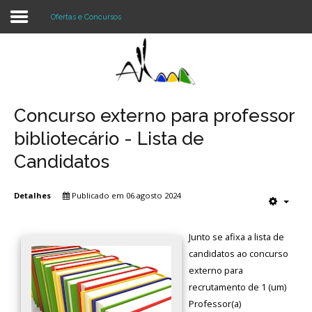
Ofertas e Concursos
Login
Register
Concurso externo para professor
bibliotecário - Lista de
Agrupamento
Candidatos
Alunos e Pais
Detalhes
Publicado em 06 agosto 2024
Oferta
Junto se afixa a lista de
Notícias
candidatos ao concurso
externo para
Projetos
recrutamento de 1 (um)
Professor(a)
Contactos