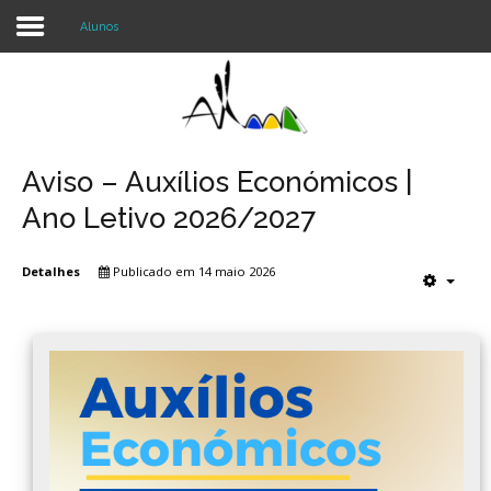
Alunos
Login
Register
Aviso – Auxílios Económicos |
Ano Letivo 2026/2027
Agrupamento
Detalhes
Publicado em 14 maio 2026
Alunos e Pais
Oferta
Notícias
Projetos
Contactos