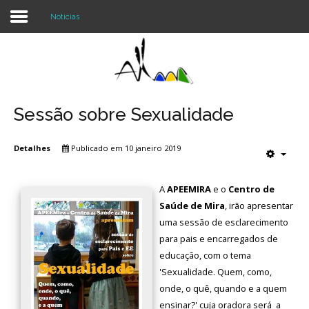
Notícias
Login
Register
Sessão sobre Sexualidade
Detalhes
Publicado em 10 janeiro 2019
Agrupamento
Alunos e Pais
A
APEEMIRA
e o
Centro de
Saúde de Mira
, irão apresentar
Oferta
uma sessão de esclarecimento
para pais e encarregados de
Notícias
educação, com o tema
Projetos
'Sexualidade. Quem, como,
onde, o quê, quando e a quem
Contactos
ensinar?' cuja oradora será a