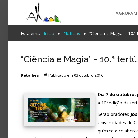
AGRUPAM
Login
Está em...
Início
Notícias
“Ciência e Magia” - 10.ª 
Register
“Ciência e Magia” - 10.ª tertú
Agrupamento
Detalhes
Publicado em 03 outubro 2016
PESQUISA...
Alunos e Pais
Dia
7 de outubro
,
Oferta
a 10.ªedição da ter
Notícias
Serão oradores
Jos
Projetos
Universidades de C
químico e colabora
Contactos