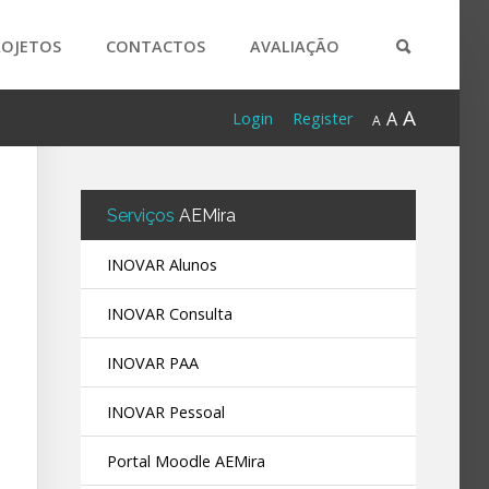
ROJETOS
CONTACTOS
AVALIAÇÃO
A
A
Login
Register
A
Serviços
AEMira
INOVAR Alunos
INOVAR Consulta
INOVAR PAA
INOVAR Pessoal
Portal Moodle AEMira