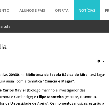
ENTO
ALUNOS E PAIS
OFERTA
NOTÍCIAS
P
tertúlia
SEARCH
lia
 pelas
20h30
, na
Biblioteca da Escola Básica de Mira
, terá lugar
túlia anual, com a temática
"Ciência e Magia"
.
é Carlos Xavier
(biólogo marinho e investigador das
oimbra e Cambridge) e
Filipe Monteiro
(escritor, ilusionista,
dor da Universidade de Aveiro). Os momentos musicais estarão a