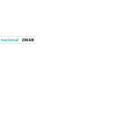
 nacional.
236 kB