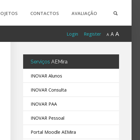
ROJETOS
CONTACTOS
AVALIAÇÃO
A
A
Login
Register
A
Serviços
AEMira
INOVAR Alunos
INOVAR Consulta
INOVAR PAA
INOVAR Pessoal
Portal Moodle AEMira