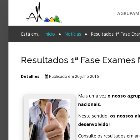
AGRUPAM
Login
Está em...
Início
Notícias
Resultados 1ª Fase Exa
Register
Resultados 1ª Fase Exames 
Agrupamento
Detalhes
Publicado em 20 julho 2016
PESQUISA...
Alunos e Pais
Mais uma vez
o nosso agru
Oferta
nacionais
.
Notícias
Neste sentido,
os nossos al
Projetos
desenvolvido!
Consulte os resultados em an
Contactos