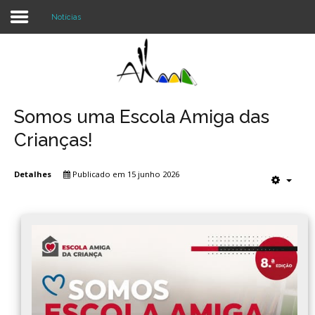
Notícias
Login
Register
Somos uma Escola Amiga das
Crianças!
Agrupamento
Detalhes
Publicado em 15 junho 2026
Alunos e Pais
Oferta
Notícias
Projetos
Contactos