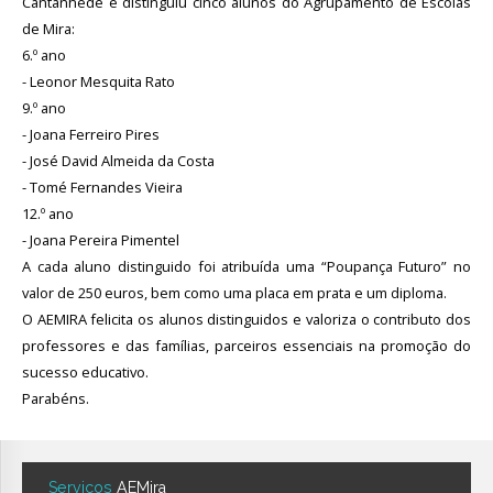
Cantanhede e distinguiu cinco alunos do Agrupamento de Escolas
de Mira:
6.º ano
- Leonor Mesquita Rato
9.º ano
- Joana Ferreiro Pires
- José David Almeida da Costa
- Tomé Fernandes Vieira
12.º ano
- Joana Pereira Pimentel
A cada aluno distinguido foi atribuída uma “Poupança Futuro” no
valor de 250 euros, bem como uma placa em prata e um diploma.
O AEMIRA felicita os alunos distinguidos e valoriza o contributo dos
professores e das famílias, parceiros essenciais na promoção do
sucesso educativo.
Parabéns.
Serviços
AEMira