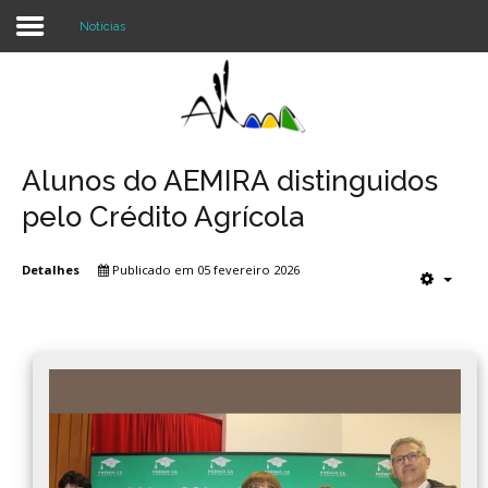
Notícias
Login
Register
Alunos do AEMIRA distinguidos
pelo Crédito Agrícola
Agrupamento
Detalhes
Publicado em 05 fevereiro 2026
Alunos e Pais
Oferta
Notícias
Projetos
Contactos