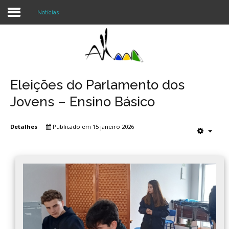
Notícias
Login
Register
Eleições do Parlamento dos
Jovens – Ensino Básico
Agrupamento
Detalhes
Publicado em 15 janeiro 2026
Alunos e Pais
Oferta
Notícias
Projetos
Contactos