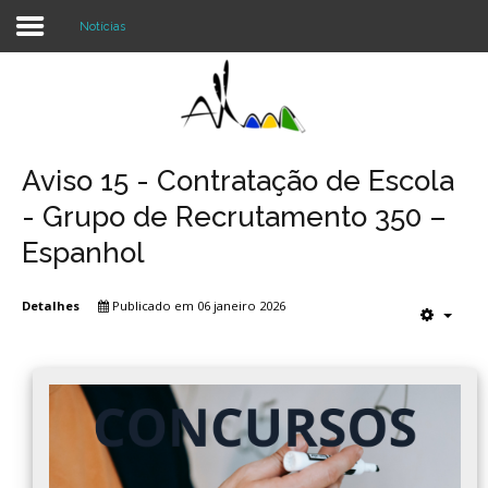
Notícias
Login
Register
Aviso 15 - Contratação de Escola
- Grupo de Recrutamento 350 –
Agrupamento
Espanhol
Alunos e Pais
Detalhes
Publicado em 06 janeiro 2026
Oferta
Notícias
Projetos
Contactos