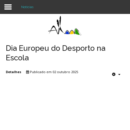
Notícias
Login
Register
Dia Europeu do Desporto na
Escola
Agrupamento
Detalhes
Publicado em 02 outubro 2025
Alunos e Pais
Oferta
Notícias
Projetos
Contactos