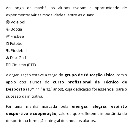
Ao longo da manhã, os alunos tiveram a oportunidade de
experimentar várias modalidades, entre as quais:
🏐 Voleibol
🎯 Boccia
🥏 Frisbee
⚽ Futebol
🏓 Pickleball
⛳ Disc Golf
🚴‍♂️ Ciclismo (BTT)
A organização esteve a cargo do
grupo de Educação Física
, com o
apoio dos alunos do
curso profissional de Técnico de
Desporto
(10.º, 11.º e 12.º anos), cuja dedicação foi essencial para o
sucesso da iniciativa.
Foi uma manhã marcada pela
energia, alegria, espírito
desportivo e cooperação
, valores que refletem a importância do
desporto na formação integral dos nossos alunos.