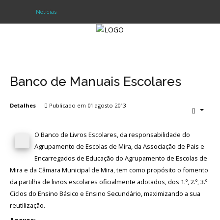
Notícias
Login
Register
Banco de Manuais Escolares
Detalhes
Publicado em 01 agosto 2013
Agrupamento
Alunos e Pais
O Banco de Livros Escolares, da responsabilidade do
Agrupamento de Escolas de Mira, da Associação de Pais e
Oferta
Encarregados de Educação do Agrupamento de Escolas de
Mira e da Câmara Municipal de Mira, tem como propósito o fomento
Notícias
da partilha de livros escolares oficialmente adotados, dos 1.º, 2.º, 3.º
Ciclos do Ensino Básico e Ensino Secundário, maximizando a sua
Projetos
reutilização.
Contactos