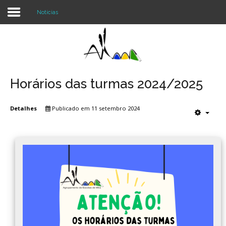
Notícias
Login
Register
Horários das turmas 2024/2025
Detalhes
Publicado em 11 setembro 2024
Agrupamento
Alunos e Pais
Oferta
Notícias
Projetos
Contactos