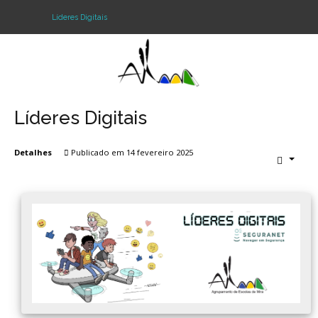
Líderes Digitais
Login
Register
Líderes Digitais
Detalhes
Publicado em 14 fevereiro 2025
Agrupamento
Alunos e Pais
Oferta
Notícias
Projetos
Contactos