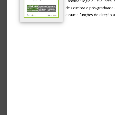
Cândida Siegle e Célia Pires,
de Coimbra e pós-graduada e
Avaliação
assume funções de direção a