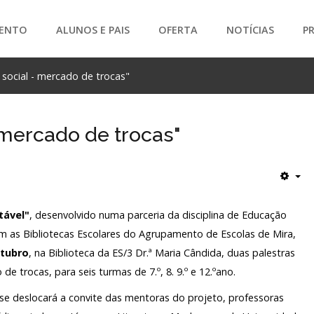
ENTO
ALUNOS E PAIS
OFERTA
NOTÍCIAS
P
social - mercado de trocas"
SEARCH
 mercado de trocas"
tável"
, desenvolvido numa parceria da disciplina de Educação
om as Bibliotecas Escolares do Agrupamento de Escolas de Mira,
utubro
, na Biblioteca da ES/3 Dr.ª Maria Cândida, duas palestras
e trocas, para seis turmas de 7.º, 8. 9.º e 12.ºano.
 se deslocará a convite das mentoras do projeto, professoras