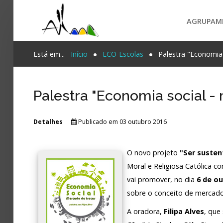
AGRUPAM
Login
Está em...
Início
ECO-Escolas
Palestra "Economia 
Register
Palestra "Economia social -
Agrupamento
Detalhes
Publicado em 03 outubro 2016
PESQUISA...
Alunos e Pais
O novo projeto
"Ser susten
Oferta
Moral e Religiosa Católica c
Notícias
vai promover, no dia
6 de o
sobre o conceito de mercado d
Projetos
A oradora,
Filipa Alves
, que
Contactos