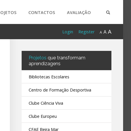
ROJETOS
CONTACTOS
AVALIAÇÃO
A
A
Login
Register
A
Projetos
que transformam
aprendizagens
Bibliotecas Escolares
Centro de Formação Desportiva
Clube Ciência Viva
Clube Europeu
CFAE Beira Mar