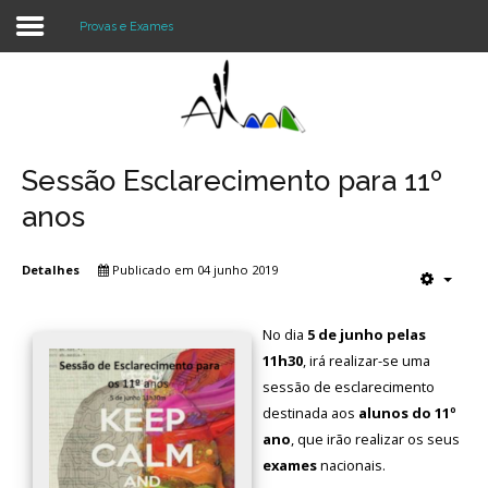
Provas e Exames
Login
Register
Sessão Esclarecimento para 11º
anos
Agrupamento
Detalhes
Publicado em 04 junho 2019
Alunos e Pais
No dia
5 de junho pelas
Oferta
11h30
, irá realizar-se uma
Notícias
sessão de esclarecimento
destinada aos
alunos do 11º
Projetos
ano
, que irão realizar os seus
exames
nacionais.
Contactos