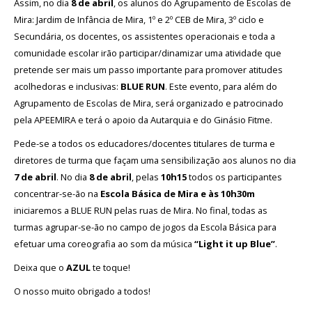
Assim, no dia
8 de abril
, os alunos do Agrupamento de Escolas de
Mira: Jardim de Infância de Mira, 1º e 2º CEB de Mira, 3º ciclo e
Avaliação
Secundária, os docentes, os assistentes operacionais e toda a
comunidade escolar irão participar/dinamizar uma atividade que
pretende ser mais um passo importante para promover atitudes
acolhedoras e inclusivas:
BLUE RUN
. Este evento, para além do
Agrupamento de Escolas de Mira, será organizado e patrocinado
pela APEEMIRA e terá o apoio da Autarquia e do Ginásio Fitme.
Pede-se a todos os educadores/docentes titulares de turma e
diretores de turma que façam uma sensibilização aos alunos no dia
7 de abril
. No dia
8 de abril
, pelas
10h15
todos os participantes
concentrar-se-ão na
Escola Básica de Mira e às 10h30m
iniciaremos a BLUE RUN pelas ruas de Mira. No final, todas as
turmas agrupar-se-ão no campo de jogos da Escola Básica para
efetuar uma coreografia ao som da música
“Light it up Blue”
.
Deixa que o
AZUL
te toque!
O nosso muito obrigado a todos!