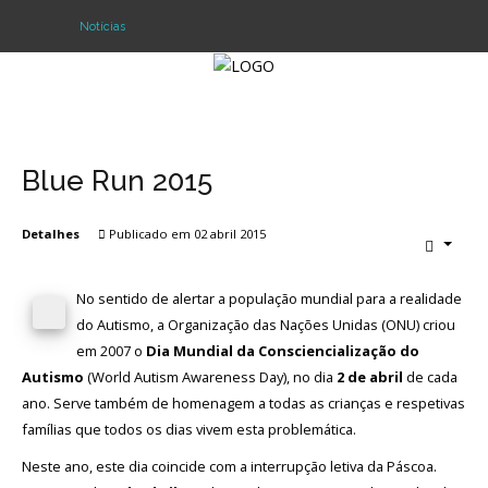
Notícias
Login
Register
Blue Run 2015
Detalhes
Publicado em 02 abril 2015
Agrupamento
Alunos e Pais
No sentido de alertar a população mundial para a realidade
do Autismo, a Organização das Nações Unidas (ONU) criou
Oferta
em 2007 o
Dia Mundial da Consciencialização do
Autismo
(World Autism Awareness Day), no dia
2 de abril
de cada
Notícias
ano. Serve também de homenagem a todas as crianças e respetivas
famílias que todos os dias vivem esta problemática.
Projetos
Neste ano, este dia coincide com a interrupção letiva da Páscoa.
Contactos